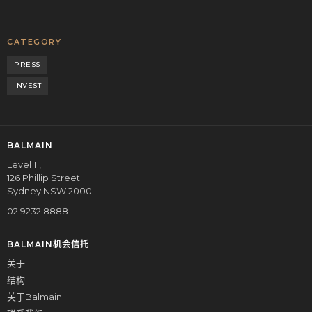
CATEGORY
PRESS
INVEST
BALMAIN
Level 11,
126 Phillip Street
Sydney NSW 2000
02 9232 8888
BALMAIN机会信托
关于
结构
关于Balmain