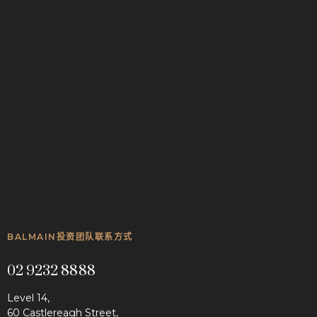
I am a Wholesale Investor*
This site is protected by reCAPTCHA.
REQUEST
BALMAIN投资团队联系方式
02 9232 8888
Level 14,
60 Castlereagh Street,